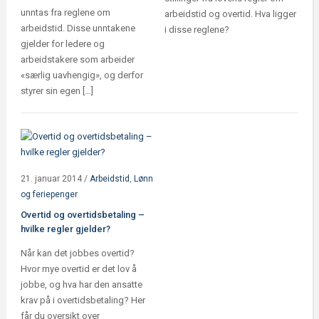
unntas fra reglene om
arbeidstid og overtid. Hva ligger
arbeidstid. Disse unntakene
i disse reglene?
gjelder for ledere og
arbeidstakere som arbeider
«særlig uavhengig», og derfor
styrer sin egen […]
21. januar 2014
/
Arbeidstid
,
Lønn
og feriepenger
Overtid og overtidsbetaling –
hvilke regler gjelder?
Når kan det jobbes overtid?
Hvor mye overtid er det lov å
jobbe, og hva har den ansatte
krav på i overtidsbetaling? Her
får du oversikt over