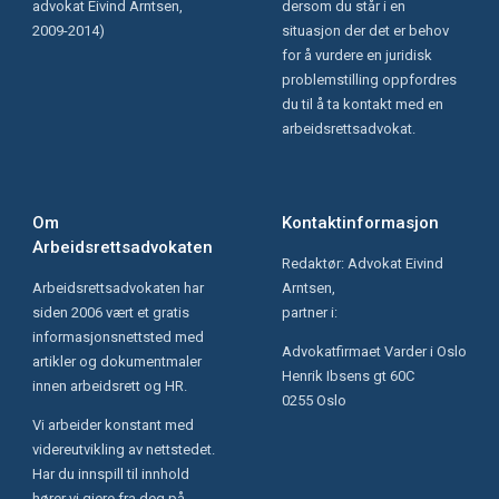
advokat Eivind Arntsen,
dersom du står i en
2009-2014)
situasjon der det er behov
for å vurdere en juridisk
problemstilling oppfordres
du til å ta kontakt med en
arbeidsrettsadvokat.
Om
Kontaktinformasjon
Arbeidsrettsadvokaten
Redaktør: Advokat Eivind
Arbeidsrettsadvokaten har
Arntsen,
siden 2006 vært et gratis
partner i:
informasjonsnettsted med
Advokatfirmaet Varder i Oslo
artikler og dokumentmaler
Henrik Ibsens gt 60C
innen arbeidsrett og HR.
0255 Oslo
Vi arbeider konstant med
videreutvikling av nettstedet.
Har du innspill til innhold
hører vi gjere fra deg på