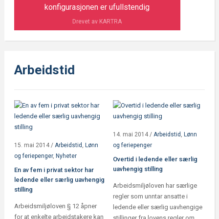
konfigurasjonen er ufullstendig
Drevet av KARTRA
Arbeidstid
14. mai 2014
/
Arbeidstid
,
Lønn
15. mai 2014
/
Arbeidstid
,
Lønn
og feriepenger
og feriepenger
,
Nyheter
Overtid i ledende eller særlig
uavhengig stilling
En av fem i privat sektor har
ledende eller særlig uavhengig
Arbeidsmiljøloven har særlige
stilling
regler som unntar ansatte i
Arbeidsmiljøloven § 12 åpner
ledende eller særlig uavhengige
for at enkelte arbeidstakere kan
stillinger fra lovens regler om