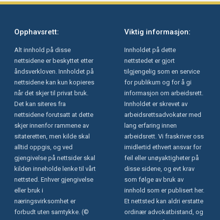
Opphavsrett:
Viktig informasjon:
Alt innhold på disse
Innholdet på dette
nettsidene er beskyttet etter
nettstedet er gjort
åndsverkloven. Innholdet på
tilgjengelig som en service
nettsidene kan kun kopieres
for publikum og for å gi
når det skjer til privat bruk.
informasjon om arbeidsrett.
Det kan siteres fra
Innholdet er skrevet av
nettsidene forutsatt at dette
arbeidsrettsadvokater med
skjer innenfor rammene av
lang erfaring innen
sitateretten, men kilde skal
arbeidsrett. Vi fraskriver oss
alltid oppgis, og ved
imidlertid ethvert ansvar for
gjengivelse på nettsider skal
feil eller unøyaktigheter på
kilden inneholde lenke til vårt
disse sidene, og evt krav
nettsted. Enhver gjengivelse
som følge av bruk av
eller bruk i
innhold som er publisert her.
næringsvirksomhet er
Et nettsted kan aldri erstatte
forbudt uten samtykke. (©
ordinær advokatbistand, og