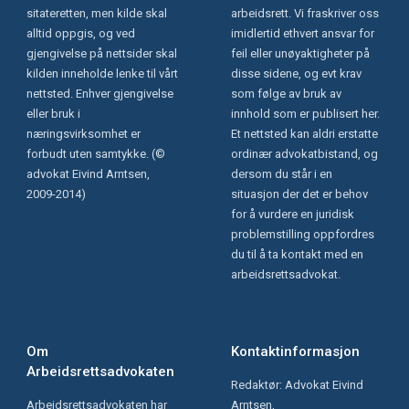
sitateretten, men kilde skal
arbeidsrett. Vi fraskriver oss
alltid oppgis, og ved
imidlertid ethvert ansvar for
gjengivelse på nettsider skal
feil eller unøyaktigheter på
kilden inneholde lenke til vårt
disse sidene, og evt krav
nettsted. Enhver gjengivelse
som følge av bruk av
eller bruk i
innhold som er publisert her.
næringsvirksomhet er
Et nettsted kan aldri erstatte
forbudt uten samtykke. (©
ordinær advokatbistand, og
advokat Eivind Arntsen,
dersom du står i en
2009-2014)
situasjon der det er behov
for å vurdere en juridisk
problemstilling oppfordres
du til å ta kontakt med en
arbeidsrettsadvokat.
Om
Kontaktinformasjon
Arbeidsrettsadvokaten
Redaktør: Advokat Eivind
Arbeidsrettsadvokaten har
Arntsen,