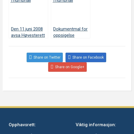
Den 11.juni 2008
Dokumentmal for
avsa Høyesterett
oppsigelse
dom i en sivil sak,
grunnet
vedrørende tips
virksomhetens
på arbeidsstedet
forhold
Share on Twitter
Share on Facebook
Share on Google+
Opphavsrett:
Viktig informasjon: