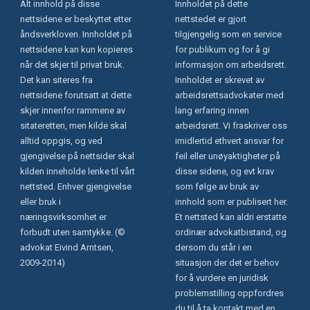
Alt innhold på disse
Innholdet på dette
nettsidene er beskyttet etter
nettstedet er gjort
åndsverkloven. Innholdet på
tilgjengelig som en service
nettsidene kan kun kopieres
for publikum og for å gi
når det skjer til privat bruk.
informasjon om arbeidsrett.
Det kan siteres fra
Innholdet er skrevet av
nettsidene forutsatt at dette
arbeidsrettsadvokater med
skjer innenfor rammene av
lang erfaring innen
sitateretten, men kilde skal
arbeidsrett. Vi fraskriver oss
alltid oppgis, og ved
imidlertid ethvert ansvar for
gjengivelse på nettsider skal
feil eller unøyaktigheter på
kilden inneholde lenke til vårt
disse sidene, og evt krav
nettsted. Enhver gjengivelse
som følge av bruk av
eller bruk i
innhold som er publisert her.
næringsvirksomhet er
Et nettsted kan aldri erstatte
forbudt uten samtykke. (©
ordinær advokatbistand, og
advokat Eivind Arntsen,
dersom du står i en
2009-2014)
situasjon der det er behov
for å vurdere en juridisk
problemstilling oppfordres
du til å ta kontakt med en