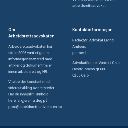
arbeidsrettsadvokat.
Om
Kontaktinformasjon
Arbeidsrettsadvokaten
Redaktør: Advokat Eivind
Arbeidsrettsadvokaten har
Arntsen,
siden 2006 vært et gratis
partner i:
informasjonsnettsted med
Advokatfirmaet Varder i Oslo
artikler og dokumentmaler
Henrik Ibsens gt 60C
innen arbeidsrett og HR.
0255 Oslo
Vi arbeider konstant med
videreutvikling av nettstedet.
Har du innspill til innhold
hører vi gjere fra deg på
post@arbeidsrettsadvokaten.no