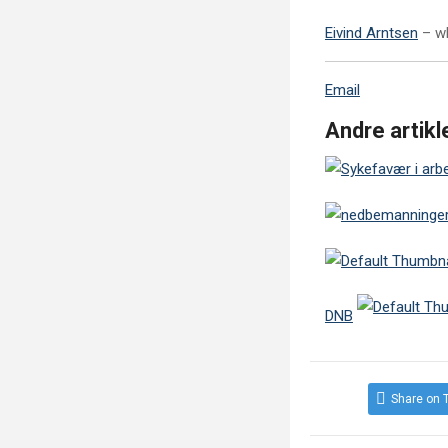
Eivind Arntsen
– wh
Email
Andre artikle
DNB
Share on T