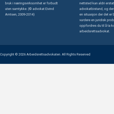
bruk i næringsvirksomhet er forbudt
nettsted kan aldri ersta
uten samtykke. (© advokat Eivind
advokatbistand, og der
Arntsen, 2009-2014)
en situasjon der det er 
vurdere en juridisk prob
oppfordres du til å ta 
arbeidsrettsadvokat.
Copyright © 2026 Arbeidsrettsadvokaten. All Rights Reserved