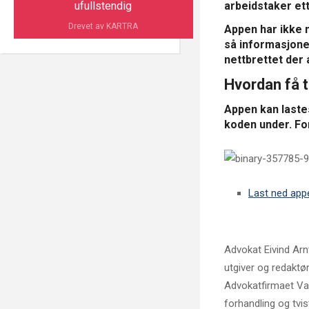
ufullstendig
arbeidstaker ett
Drevet av KARTRA
Appen har ikke 
så informasjonen
nettbrettet der 
Hvordan få t
Appen kan laste
koden under. For
Last ned app
Advokat Eivind Arn
utgiver og redaktør
Advokatfirmaet Var
forhandling og tvis