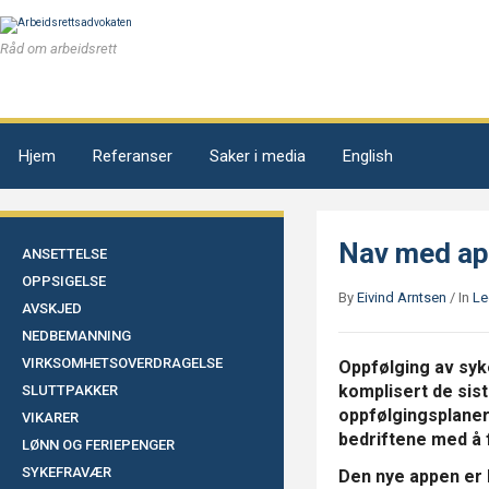
Råd om arbeidsrett
Hjem
Referanser
Saker i media
English
Nav med ap
ANSETTELSE
OPPSIGELSE
By
Eivind Arntsen
/
In
Le
AVSKJED
NEDBEMANNING
VIRKSOMHETSOVERDRAGELSE
Oppfølging av syk
komplisert de siste
SLUTTPAKKER
oppfølgingsplaner
VIKARER
bedriftene med å f
LØNN OG FERIEPENGER
SYKEFRAVÆR
Den nye appen er