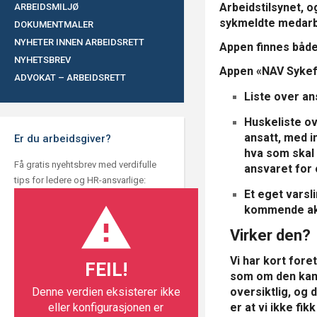
Arbeidstilsynet, o
ARBEIDSMILJØ
sykmeldte medarb
DOKUMENTMALER
NYHETER INNEN ARBEIDSRETT
Appen finnes både 
NYHETSBREV
Appen «NAV Sykefr
ADVOKAT – ARBEIDSRETT
Liste over a
Huskeliste ov
ansatt, med i
Er du arbeidsgiver?
hva som skal 
Få gratis nyehtsbrev med verdifulle
ansvaret for 
tips for ledere og HR-ansvarlige:
Et eget vars
kommende akt
Virker den?
Vi har kort fore
FEIL!
som om den kan 
Denne verdien eksisterer ikke
oversiktlig, og 
eller konfigurasjonen er
er at vi ikke fik