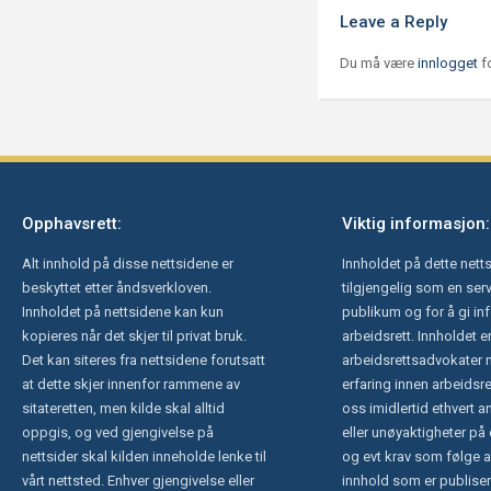
Leave a Reply
Du må være
innlogget
f
Opphavsrett:
Viktig informasjon:
Alt innhold på disse nettsidene er
Innholdet på dette netts
beskyttet etter åndsverkloven.
tilgjengelig som en serv
Innholdet på nettsidene kan kun
publikum og for å gi i
kopieres når det skjer til privat bruk.
arbeidsrett. Innholdet e
Det kan siteres fra nettsidene forutsatt
arbeidsrettsadvokater 
at dette skjer innenfor rammene av
erfaring innen arbeidsret
sitateretten, men kilde skal alltid
oss imidlertid ethvert an
oppgis, og ved gjengivelse på
eller unøyaktigheter på
nettsider skal kilden inneholde lenke til
og evt krav som følge a
vårt nettsted. Enhver gjengivelse eller
innhold som er publisert