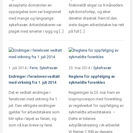
aksepterte domstolen en
friskmeldt stiger ca 9 måneders
oppsigelse som var begrunnet
sykdomsforløp, og øker
med mange og langvarige
deretter drastisk frem til den
sykefravær. Arbeidstakeren var
siste dagen arbeidstaker har rett
plaget med smerter i rygg og […]
på full […]
1. juli 2014
/
Ferie
,
Sykefravær
23. mai 2014
/
Sykefravær
Endringer i ferieloven vedtatt
Reglene for oppfølging av
med virkning fra 1. juli 2014
sykmeldte forenkles
Det er vedtatt endringer i
Regjeringen la 23. mai fram en
ferieloven med virkning fra 1.
lovproposisjon med forenkling
juli. Den viktigste endringen
av regelverket for oppfølging av
gjelder for arbeidstakere som
sykmeldte arbeidstakere. –
blir syke i løpet av ferien, og
Dette er tidenes
som nå kan kreve ny ferie.
avbyråkratisering i IA-arbeidet.
Vi fjerner 1 500 av dagens