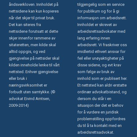
åndsverkloven. Innholdet på
tilgjengelig som en service
nettsidene kan kun kopieres
for publikum og for å gi
når det skjer til privat bruk.
informasjon om arbeidsrett.
Det kan siteres fra
Innholdet er skrevet av
nettsidene forutsatt at dette
arbeidsrettsadvokater med
skjer innenfor rammene av
lang erfaring innen
sitateretten, men kilde skal
arbeidsrett. Vi fraskriver oss
alltid oppgis, og ved
imidlertid ethvert ansvar for
gjengivelse på nettsider skal
feil eller unøyaktigheter på
kilden inneholde lenke til vårt
disse sidene, og evt krav
nettsted. Enhver gjengivelse
som følge av bruk av
eller bruk i
innhold som er publisert her.
næringsvirksomhet er
Et nettsted kan aldri erstatte
forbudt uten samtykke. (©
ordinær advokatbistand, og
advokat Eivind Arntsen,
dersom du står i en
2009-2014)
situasjon der det er behov
for å vurdere en juridisk
problemstilling oppfordres
du til å ta kontakt med en
arbeidsrettsadvokat.