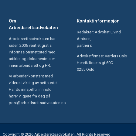
Om
Kontaktinformasjon
Arbeidsrettsadvokaten
Redaktør: Advokat Eivind
Arbeidsrettsadvokaten har
Arntsen,
siden 2006 vært et gratis
partner i:
informasjonsnettsted med
Advokatfirmaet Varder i Oslo
artikler og dokumentmaler
Henrik Ibsens gt 60C
innen arbeidsrett og HR.
0255 Oslo
Vi arbeider konstant med
videreutvikling av nettstedet.
Har du innspill til innhold
hører vi gjere fra deg på
post@arbeidsrettsadvokaten.no
Copyright © 2026 Arbeidsrettsadvokaten. All Rights Reserved