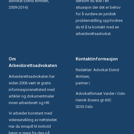
advokat Eivind Arntsen,
dersom du står i en
2009-2014)
situasjon der det er behov
for å vurdere en juridisk
problemstilling oppfordres
du til å ta kontakt med en
arbeidsrettsadvokat.
Om
Kontaktinformasjon
Arbeidsrettsadvokaten
Redaktør: Advokat Eivind
Arbeidsrettsadvokaten har
Arntsen,
siden 2006 vært et gratis
partner i:
informasjonsnettsted med
Advokatfirmaet Varder i Oslo
artikler og dokumentmaler
Henrik Ibsens gt 60C
innen arbeidsrett og HR.
0255 Oslo
Vi arbeider konstant med
videreutvikling av nettstedet.
Har du innspill til innhold
hører vi gjere fra deg på