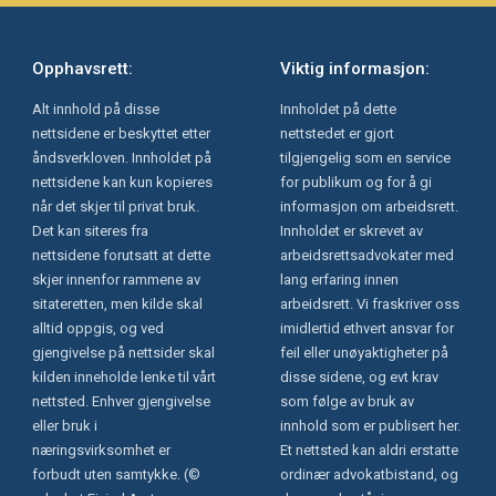
Opphavsrett:
Viktig informasjon:
Alt innhold på disse
Innholdet på dette
nettsidene er beskyttet etter
nettstedet er gjort
åndsverkloven. Innholdet på
tilgjengelig som en service
nettsidene kan kun kopieres
for publikum og for å gi
når det skjer til privat bruk.
informasjon om arbeidsrett.
Det kan siteres fra
Innholdet er skrevet av
nettsidene forutsatt at dette
arbeidsrettsadvokater med
skjer innenfor rammene av
lang erfaring innen
sitateretten, men kilde skal
arbeidsrett. Vi fraskriver oss
alltid oppgis, og ved
imidlertid ethvert ansvar for
gjengivelse på nettsider skal
feil eller unøyaktigheter på
kilden inneholde lenke til vårt
disse sidene, og evt krav
nettsted. Enhver gjengivelse
som følge av bruk av
eller bruk i
innhold som er publisert her.
næringsvirksomhet er
Et nettsted kan aldri erstatte
forbudt uten samtykke. (©
ordinær advokatbistand, og